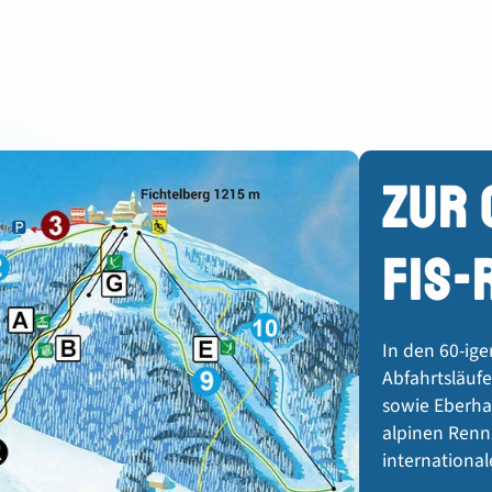
ZUR 
FIS-
In den 60-ige
Abfahrtsläufe
sowie Eberha
alpinen Renn
internationa