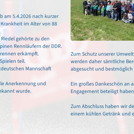
rb am 5.4.2026 nach kurzer
Krankheit im Alter von 88
 Riedel gehörte zu den
lpinen Rennläufern der DDR.
prennen erkämpft.
Zum Schutz unserer Umwelt 
ielen teil.
werden daher sämtliche Bere
mtdeutschen Mannschaft
abgesucht und bestmöglich g
nale Anerkennung und
Ein großes Dankeschön an all
bekannt wurde.
Engagement beteiligt haben
Zum Abschluss haben wir de
einem kühlen Getränk und et