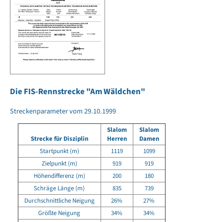
Die FIS-Rennstrecke "Am Wäldchen"
Streckenparameter vom 29.10.1999
Slalom
Slalom
Strecke für Disziplin
Herren
Damen
Startpunkt (m)
1119
1099
Zielpunkt (m)
919
919
Höhendifferenz (m)
200
180
Schräge Länge (m)
835
739
Durchschnittliche Neigung
26%
27%
Größte Neigung
34%
34%