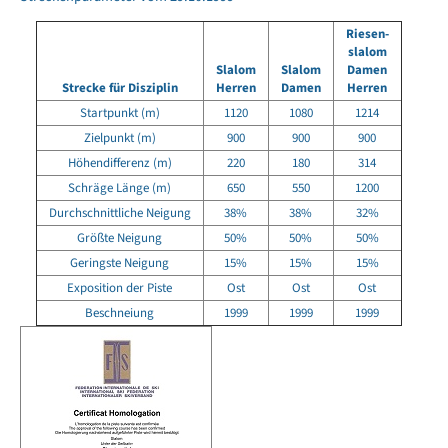
Riesen-
slalom
Slalom
Slalom
Damen
Strecke für Disziplin
Herren
Damen
Herren
Startpunkt (m)
1120
1080
1214
Zielpunkt (m)
900
900
900
Höhendifferenz (m)
220
180
314
Schräge Länge (m)
650
550
1200
Durchschnittliche Neigung
38%
38%
32%
Größte Neigung
50%
50%
50%
Geringste Neigung
15%
15%
15%
Exposition der Piste
Ost
Ost
Ost
Beschneiung
1999
1999
1999