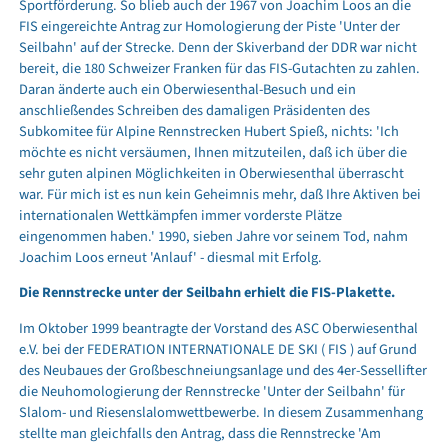
Sportförderung. So blieb auch der 1967 von Joachim Loos an die
FIS eingereichte Antrag zur Homologierung der Piste 'Unter der
Seilbahn' auf der Strecke. Denn der Skiverband der DDR war nicht
bereit, die 180 Schweizer Franken für das FIS-Gutachten zu zahlen.
Daran änderte auch ein Oberwiesenthal-Besuch und ein
anschließendes Schreiben des damaligen Präsidenten des
Subkomitee für Alpine Rennstrecken Hubert Spieß, nichts: 'Ich
möchte es nicht versäumen, Ihnen mitzuteilen, daß ich über die
sehr guten alpinen Möglichkeiten in Oberwiesenthal überrascht
war. Für mich ist es nun kein Geheimnis mehr, daß Ihre Aktiven bei
internationalen Wettkämpfen immer vorderste Plätze
eingenommen haben.' 1990, sieben Jahre vor seinem Tod, nahm
Joachim Loos erneut 'Anlauf' - diesmal mit Erfolg.
Die Rennstrecke unter der Seilbahn erhielt die FIS-Plakette.
Im Oktober 1999 beantragte der Vorstand des ASC Oberwiesenthal
e.V. bei der FEDERATION INTERNATIONALE DE SKI ( FIS ) auf Grund
des Neubaues der Großbeschneiungsanlage und des 4er-Sessellifter
die Neuhomologierung der Rennstrecke 'Unter der Seilbahn' für
Slalom- und Riesenslalomwettbewerbe. In diesem Zusammenhang
stellte man gleichfalls den Antrag, dass die Rennstrecke 'Am