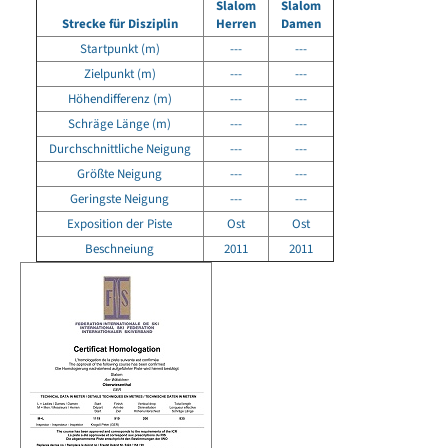
Slalom
Slalom
Strecke für Disziplin
Herren
Damen
Startpunkt (m)
---
---
Zielpunkt (m)
---
---
Höhendifferenz (m)
---
---
Schräge Länge (m)
---
---
Durchschnittliche Neigung
---
---
Größte Neigung
---
---
Geringste Neigung
---
---
Exposition der Piste
Ost
Ost
Beschneiung
2011
2011