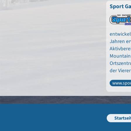
Sport Ga
entwickel
Jahren er
Aktivbere
Mountainb
Ortszentr
der Viere
www.spor
Startsei