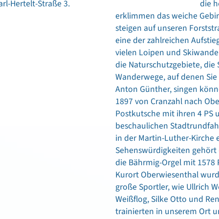
rl-Hertelt-Straße 3.
die 
erklimmen das weiche Gebir
steigen auf unseren Forstst
eine der zahlreichen Aufstieg
vielen Loipen und Skiwande
die Naturschutzgebiete, die
Wanderwege, auf denen Sie d
Anton Günther, singen könne
1897 von Cranzahl nach Ober
Postkutsche mit ihren 4 PS 
beschaulichen Stadtrundfahr
in der Martin-Luther-Kirche 
Sehenswürdigkeiten gehört 
die Bährmig-Orgel mit 1578 P
Kurort Oberwiesenthal wurde
große Sportler, wie Ullrich 
Weißflog, Silke Otto und Re
trainierten in unserem Ort u