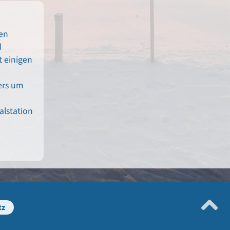
en
d
t einigen
ers um
alstation
tz