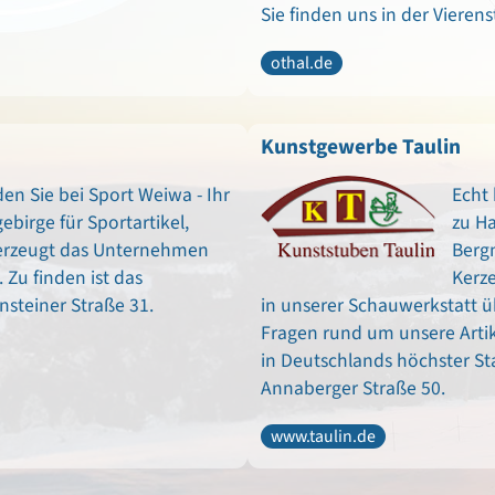
Sie finden uns in der Vierens
othal.de
Kunstgewerbe Taulin
en Sie bei Sport Weiwa - Ihr
Echt 
birge für Sportartikel,
zu Ha
erzeugt das Unternehmen
Berg
 Zu finden ist das
Kerze
steiner Straße 31.
in unserer Schauwerkstatt üb
Fragen rund um unsere Artik
in Deutschlands höchster Sta
Annaberger Straße 50.
www.taulin.de