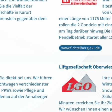
 die Vielfalt der
ältes
schäfte in Kurort
von O
Bärenstein gegenüber dem
einer Länge von 1175 Meter
rollen die 2 Gondeln mit ei
am Tag darüber hinweg.Die F
Pendelbetrieb startet aller 
www.fichtelberg-ski.de
Liftgesellschaft Oberwie
ie direkt bei uns. Wir führen
Ihre 
uchtwagen verschiedenster
Wint
n PKWs sowie Pflege und
Snow
ldenau auf der Annaberger
Skiha
Minuten erreichen Sie Ihr Z
Wir wünschen Ihnen einen 