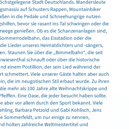
höchstgelegene Stadt Deutschlands. Wandersleute
gsmassiv auf Schusters Rappen, Mountainbiker
raßen in die Pedale und Schneehungrige nutzen
shilfen, bevor sie rasant ins Tal schwingen oder die
rwege genießen. Ob es die Schanzenanlagen sind,
 Sommerrodelbahn, das Eisstadion oder die
ie Lieder unseres Heimatdichters und -sängers,
n. Staunen Sie über die „Bimmelbahn“, die seit
wiesenthal schnauft oder über die historische
und einem Postillion, der sein Lied während der
t schmettert. Viele unserer Gäste halten aber auch
ein, die im neugotischen Stil erbaut wurde. Zu ihren
die mehr als 100 Jahre alte Weihnachtskrippe und
feiffen. Eine Oase, die jeder besucht haben sollte.
 aber vor allem durch den Sport bekannt. Viele
Wehling, Barbara Petzold und Gabi Kohlisch, Jens
ne Sommerfeldt, um nur einige zu nennen,
nd holten zahlreiche Weltmeistertitel und